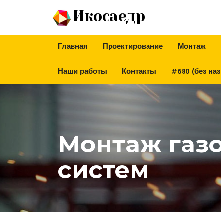
Икосаедр
Главная
Проектирование
Монтаж
Наши работы
Контакты
#680 (без наз
Монтаж газ
систем