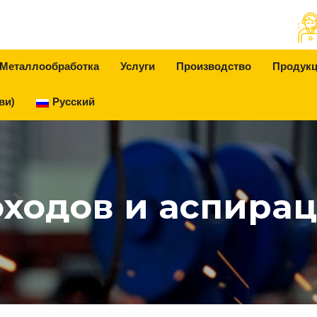
Металлообработка
Услуги
Производство
Продук
ви)
Русский
оходов и аспира