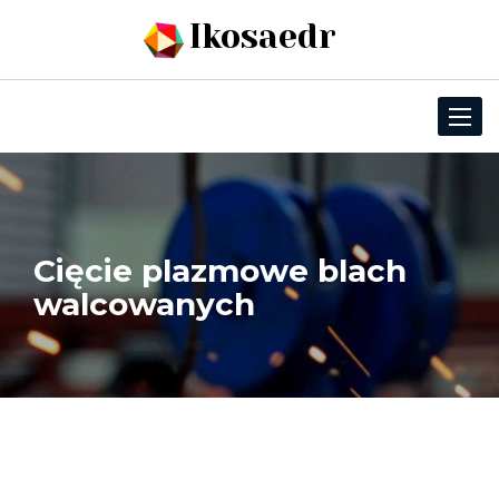
Ikosaedr
Toggle
navigat
Cięcie plazmowe blach
walcowanych